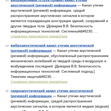
вибрационный (структурный) канал утечки
83
акустической (речевой) информации
— Канал утечки
акустической (речевой) информации, средой
распространения акустических сигналов в котором
являются ограждающие конструкции зданий, сооружений и
другие твердые тела. [Домарев В.В. Безопасность
информационных технологий. Системный&#8230; …
Справочник технического переводчика
виброакустический канал утечки акустической
84
(речевой) информации
— Канал утечки акустической
(речевой) информации, обусловленный распространением
механических колебаний из твердой среды в воздушную и
возбуждением последней. [Домарев В.В. Безопасность
информационных технологий. Системный подход.]
Тематики защита&#8230; …
Справочник технического переводчика
гидроакустический канал утечки акустической
85
(речевой) информации
— Канал утечки акустической
(речевой) информации, средой распространения
акустических сигналов, в котором является жидкая (водная)