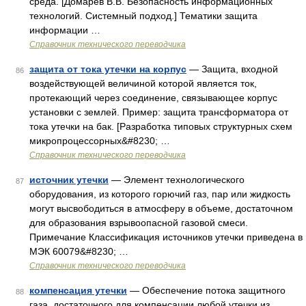
среда. [Домарев В.В. Безопасность информационных
технологий. Системный подход.] Тематики защита
информации …
Справочник технического переводчика
защита от тока утечки на корпус
— Защита, входной
86
воздействующей величиной которой является ток,
протекающий через соединение, связывающее корпус
установки с землей. Пример: защита трансформатора от
тока утечки на бак. [Разработка типовых структурных схем
микропроцессорных&#8230; …
Справочник технического переводчика
источник утечки
— Элемент технологического
87
оборудования, из которого горючий газ, пар или жидкость
могут высвободиться в атмосферу в объеме, достаточном
для образования взрывоопасной газовой смеси.
Примечание Классификация источников утечки приведена в
МЭК 60079&#8230; …
Справочник технического переводчика
компенсация утечки
— Обеспечение потока защитного
88
газа, достаточного для компенсации любой утечки из