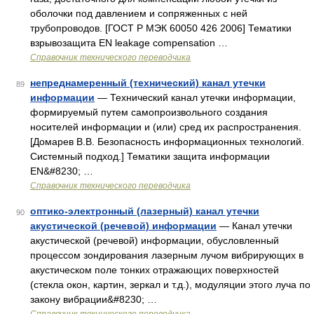
оболочки под давлением и сопряженных с ней
трубопроводов. [ГОСТ Р МЭК 60050 426 2006] Тематики
взрывозащита EN leakage compensation …
Справочник технического переводчика
непреднамеренный (технический) канал утечки
89
информации
— Технический канал утечки информации,
формируемый путем самопроизвольного создания
носителей информации и (или) сред их распространения.
[Домарев В.В. Безопасность информационных технологий.
Системный подход.] Тематики защита информации
EN&#8230; …
Справочник технического переводчика
оптико-электронный (лазерный) канал утечки
90
акустической (речевой) информации
— Канал утечки
акустической (речевой) информации, обусловленный
процессом зондирования лазерным лучом вибрирующих в
акустическом поле тонких отражающих поверхностей
(стекла окон, картин, зеркал и т.д.), модуляции этого луча по
закону вибрации&#8230; …