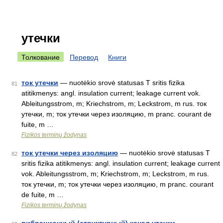
утечки
Толкование
Перевод
Книги
ток утечки
— nuotėkio srovė statusas T sritis fizika
81
atitikmenys: angl. insulation current; leakage current vok.
Ableitungsstrom, m; Kriechstrom, m; Leckstrom, m rus. ток
утечки, m; ток утечки через изоляцию, m pranc. courant de
fuite, m …
Fizikos terminų žodynas
ток утечки через изоляцию
— nuotėkio srovė statusas T
82
sritis fizika atitikmenys: angl. insulation current; leakage current
vok. Ableitungsstrom, m; Kriechstrom, m; Leckstrom, m rus.
ток утечки, m; ток утечки через изоляцию, m pranc. courant
de fuite, m …
Fizikos terminų žodynas